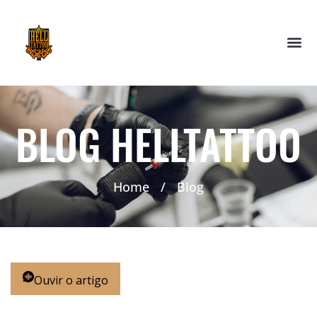
BLOG HELLTATTOO
Home
/
Blog
Ouvir o artigo