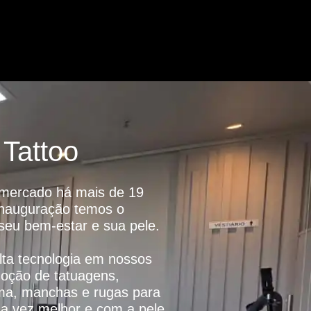
 Tattoo
o mercado há mais de 19
inauguração temos o
 seu bem-estar e sua pele.
ta tecnologia em nossos
oção de tatuagens,
ma, manchas e rugas para
da vez melhor e com a pele