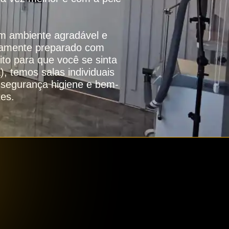
m ambiente agradável e
osamente preparado com
ito para que você se sinta
, temos salas individuais
 segurança higiene e bem-
tes.