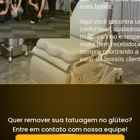
mais bonita.
Aqui você encontra u
confortável, cuidad
muito carinho e respe
muito bem recebido(a)
sempre priorizando a
estar de nossos clien
Quer remover sua tatuagem no glúteo?
Entre em contato com nossa equipe!