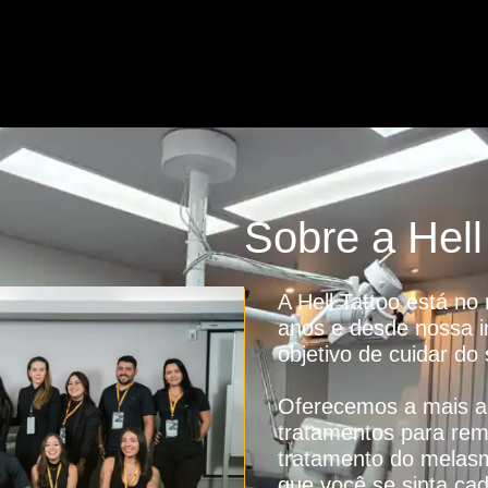
Sobre a
Hell
A Hell Tattoo está n
anos e desde nossa 
objetivo de cuidar do
Oferecemos a mais al
tratamentos para rem
tratamento do melas
que você se sinta ca