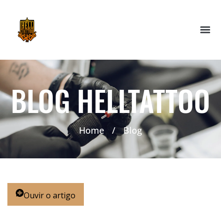
BLOG HELLTATTOO
Home
/
Blog
Ouvir o artigo