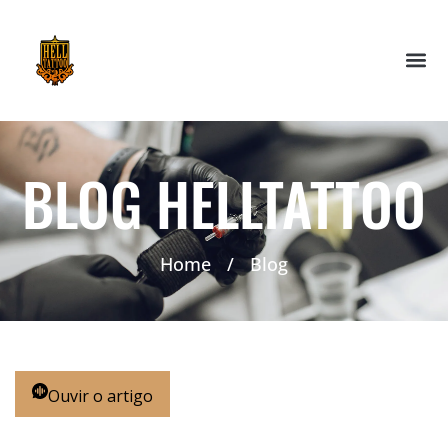
BLOG HELLTATTOO
Home
/
Blog
Ouvir o artigo