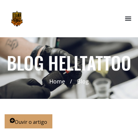
BLOG HELLTATTOO
Home
/
Blog
Ouvir o artigo