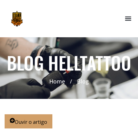
BLOG HELLTATTOO
Home
/
Blog
Ouvir o artigo