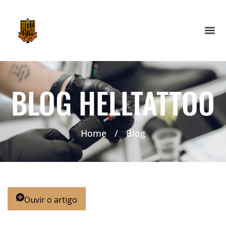
BLOG HELLTATTOO
Home
/
Blog
Ouvir o artigo