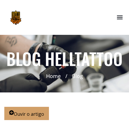
BLOG HELLTATTOO
Home
/
Blog
Ouvir o artigo