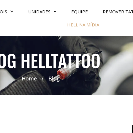
OIS
UNIDADES
EQUIPE
REMOVER TA
HELL NA MÍDIA
OG HELLTATTOO
Home
/
Blog