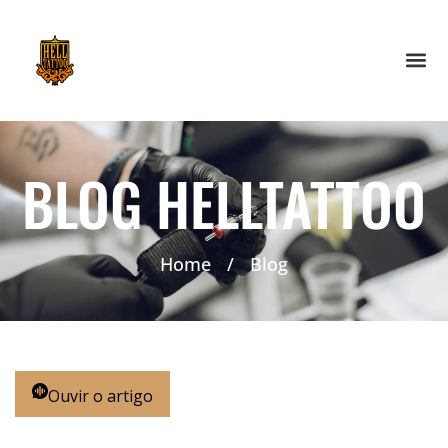
BLOG HELLTATTOO
Home
/
Blog
Ouvir o artigo