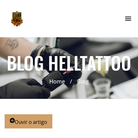
BLOG HELLTATTOO
Home
/
Blog
Ouvir o artigo