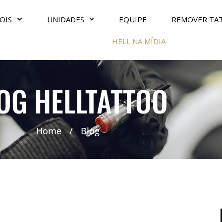
OIS
UNIDADES
EQUIPE
REMOVER TA
HELL NA MÍDIA
OG HELLTATTOO
Home
/
Blog