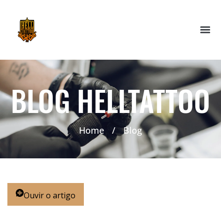
BLOG HELLTATTOO
Home
/
Blog
Ouvir o artigo