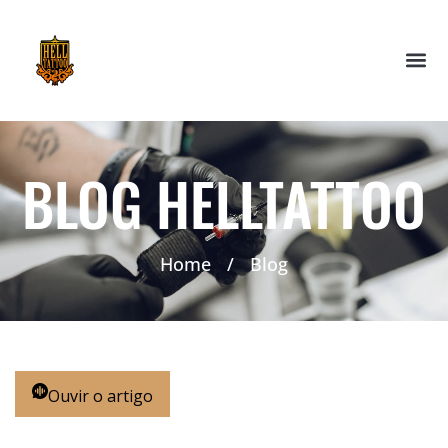
BLOG HELLTATTOO
Home
/
Blog
Ouvir o artigo