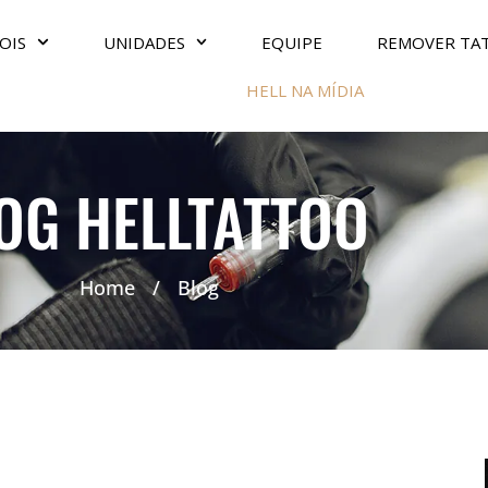
OIS
UNIDADES
EQUIPE
REMOVER TA
HELL NA MÍDIA
OG HELLTATTOO
Home
/
Blog