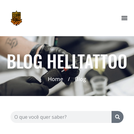
BLOG HELLTATTOO
Home
/
Blog