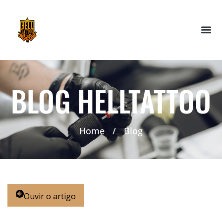
BLOG HELLTATTOO
Home
/
Blog
Ouvir o artigo