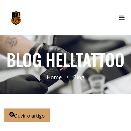
BLOG HELLTATTOO
Home
/
Blog
Ouvir o artigo