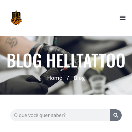
BLOG HELLTATTOO
Home
/
Blog