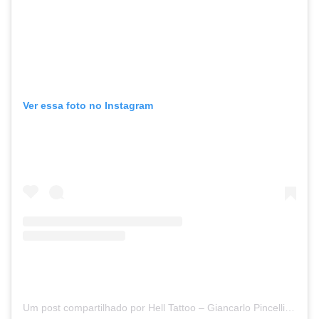
Ver essa foto no Instagram
Um post compartilhado por Hell Tattoo – Giancarlo Pincelli – Tattoo Removal (@helltatto)