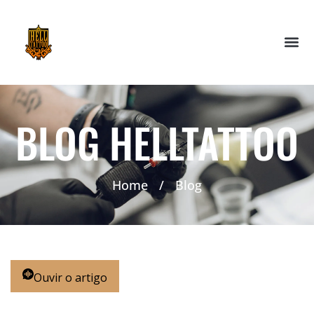
BLOG HELLTATTOO
Home
/
Blog
Ouvir o artigo