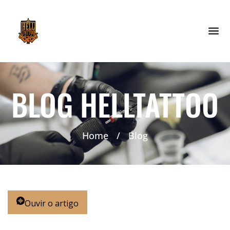
BLOG HELLTATTOO
Home
/
Blog
Ouvir o artigo