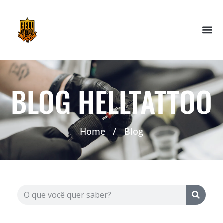
BLOG HELLTATTOO
Home
/
Blog