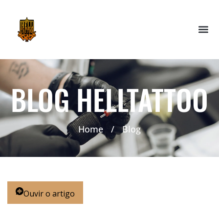
BLOG HELLTATTOO
Home
/
Blog
Ouvir o artigo