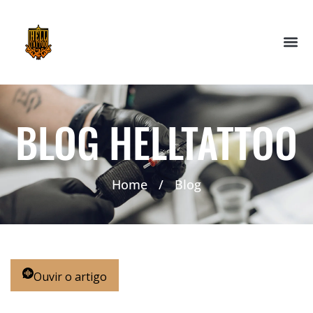
BLOG HELLTATTOO
Home
/
Blog
Ouvir o artigo