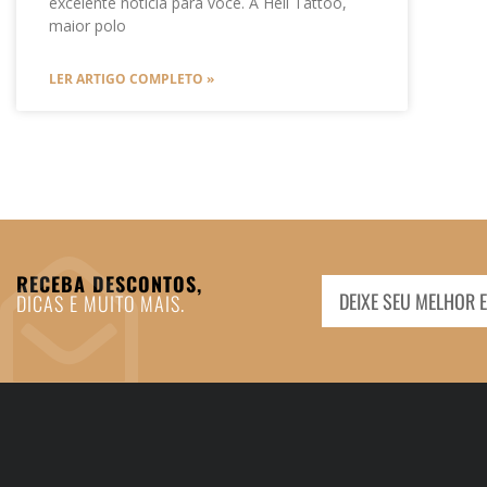
excelente notícia para você. A Hell Tattoo,
maior polo
LER ARTIGO COMPLETO »
RECEBA DESCONTOS,
DICAS E MUITO MAIS.