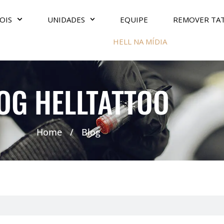
OIS
UNIDADES
EQUIPE
REMOVER TA
HELL NA MÍDIA
OG HELLTATTOO
Home
/
Blog