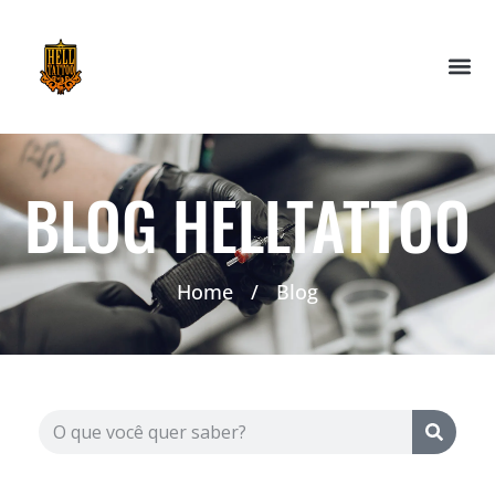
BLOG HELLTATTOO
Home
/
Blog