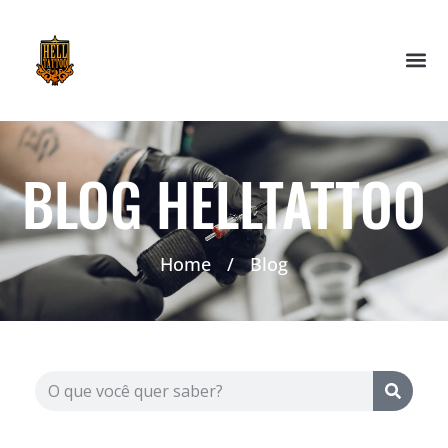
BLOG HELLTATTOO
Home
/
Blog