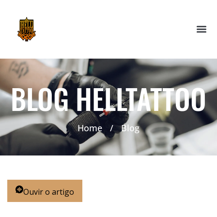
BLOG HELLTATTOO
Home
/
Blog
Ouvir o artigo