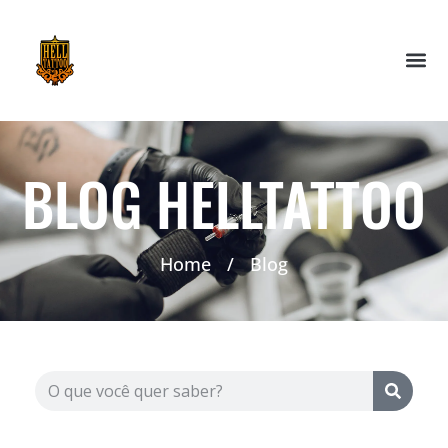
BLOG HELLTATTOO
Home
/
Blog