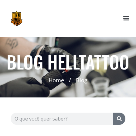
BLOG HELLTATTOO
Home
/
Blog