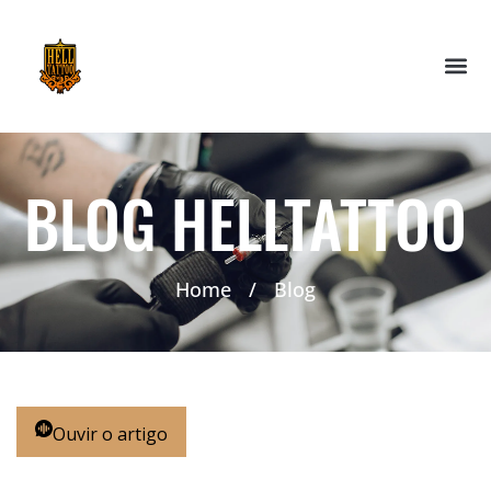
BLOG HELLTATTOO
Home
/
Blog
Ouvir o artigo