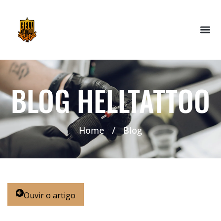
BLOG HELLTATTOO
Home
/
Blog
Ouvir o artigo