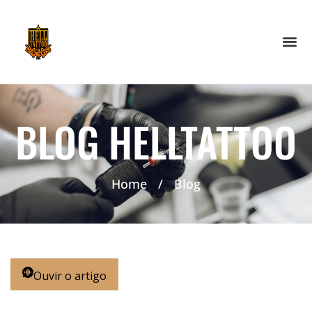
BLOG HELLTATTOO
Home
/
Blog
Ouvir o artigo