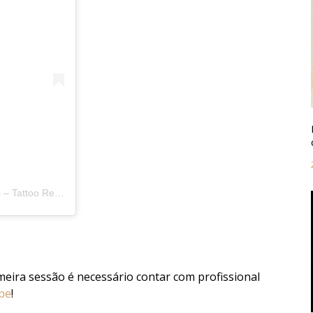
Uma publicação compartilhada por Hell Tattoo – Giancarlo Pincelli – Tattoo Removal (@helltatto)
meira sessão é necessário contar com profissional
pe
!