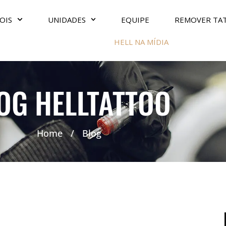
OIS
UNIDADES
EQUIPE
REMOVER TA
HELL NA MÍDIA
OG HELLTATTOO
Home
/
Blog