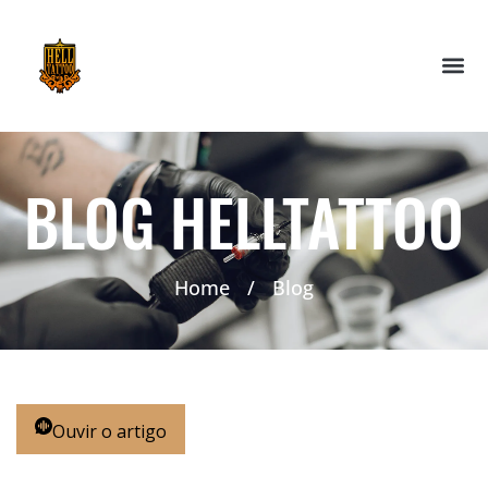
BLOG HELLTATTOO
Home
/
Blog
Ouvir o artigo