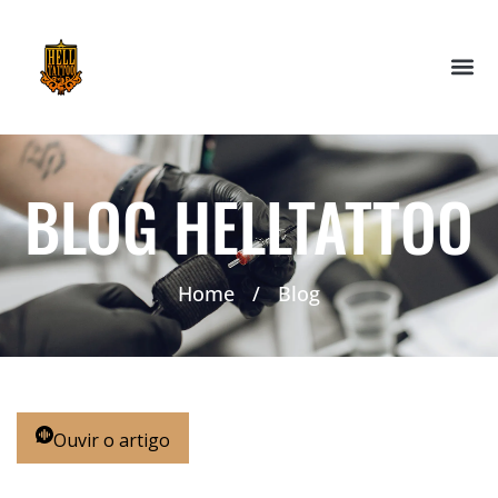
BLOG HELLTATTOO
Home
/
Blog
Ouvir o artigo