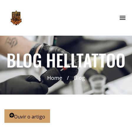
BLOG HELLTATTOO
Home
/
Blog
Ouvir o artigo