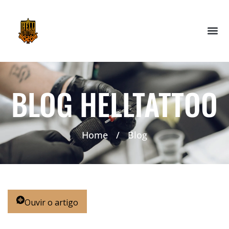
BLOG HELLTATTOO
Home
/
Blog
Ouvir o artigo