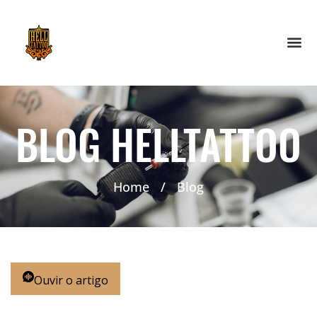
BLOG HELLTATTOO
Home
/
Blog
Ouvir o artigo