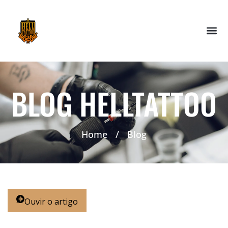
BLOG HELLTATTOO
Home
/
Blog
Ouvir o artigo