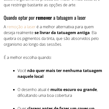
que restringe bastante as opções de arte.
Quando optar por
remover
a tatuagem a laser
A
remoção a laser
é a melhor alternativa para quem
deseja realmente
se livrar da tatuagem antiga
. Ela
quebra os pigmentos da tinta, que são absorvidos pelo
organismo ao longo das sessões.
É a melhor escolha quando:
Você
não quer mais ter nenhuma tatuagem
naquele local
O desenho atual é
muito escuro ou grande
,
dificultando uma boa cobertura
Quer
clarear antes de fazer um cover-up
,