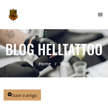
BLOG HELLTATTOO
Home
/
Blog
Ouvir o artigo