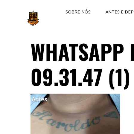
SOBRE NÓS
ANTES E DEP
WHATSAPP I
09.31.47 (1)