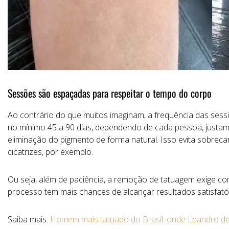
Sessões
são
espaçadas
para
respeitar
o
tempo
do
corpo
Ao
contrário
do
que
muitos
imaginam,
a
frequência
das
ses
no
mínimo
45
a 90
dias
, dependendo de cada pessoa,
justa
eliminação
do
pigmento
de
forma
natural.
Isso
evita
sobreca
cicatrizes, por exemplo.
Ou
seja,
além
de
paciência,
a
remoção
de
tatuagem
exige
co
processo
tem
mais
chances
de
alcançar
resultados
satisfat
Saiba mais:
Homem mais tatuado do Brasil: onde Leandro d