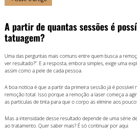
A partir de quantas sessões é poss
tatuagem?
Uma
das
perguntas
mais
comuns
entre
quem
busca
a
remo
ver
resultado?”
.
E
a
resposta,
embora
simples,
exige
uma
exp
assim
como
a
pele
de
cada
pessoa.
A
boa
notícia
é
que
a
partir
da
primeira
sessão
já
é
possível
remoção total.
Isso porque a
remoção
a
laser
começa
a
agi
as
partículas
de
tinta
para
que
o
corpo
as
elimine
aos
pouco
Mas
a
intensidade
desse
resultado
depende
de
uma
série
d
ao
tratamento. Quer saber mais? É só continuar por aqui.