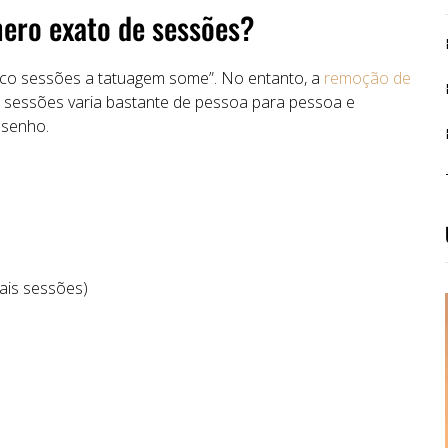
mero
exato
de
sessões?
nco
sessões
a
tatuagem
some”.
No
entanto,
a
remoção
de
e
sessões
varia
bastante
de
pessoa
para
pessoa
e
senho.
ais
sessões)