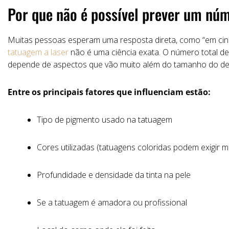
Por
que
não
é
possível
prever
um
nú
Muitas
pessoas
esperam
uma
resposta
direta,
como “
em
ci
tatuagem a laser
não
é
uma
ciência
exata
.
O
número
total
d
depende
de
aspectos
que
vão
muito
além
do
tamanho
do
de
Entre
os
principais
fatores
que
influenciam
estão:
Tipo
de
pigmento
usado
na
tatuagem
Cores
utilizadas
(
tatuagens
coloridas
podem
exigir
m
Profundidade
e
densidade
da
tinta
na
pele
Se
a
tatuagem
é
amadora
ou
profissional