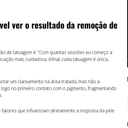
ível ver o resultado da remoção de
ção
de
tatuagem
é:
“
Com
quantas
sessões
eu
começo
a
licação
mais
cuidadosa.
Afinal,
cada
tatuagem
é
única,
notar
um
clareamento
na
área
tratada, mas não a
r
logo
no
primeiro
contato
com
o
pigmento,
fragmentando
s.
e
fatores
que
influenciam
diretamente
a
resposta
da
pele