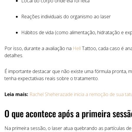
Local
do
corpo
onde
ela
foi
feita
Reações
individuais
do
organismo
ao
laser
Hábitos
de
vida
(
como
alimentação,
hidratação
e
ex
Por
isso,
durante
a
avaliação
na
Hell
Tattoo,
cada
caso
é
an
detalhes.
É importante destacar que não
existe
uma
fórmula
pronta,
m
tenha
expectativas
reais
sobre
o
tratamento.
Leia mais:
Rachel Sheherazade inicia a remoção de sua tat
O
que
acontece
após
a
primeira
sessã
Na
primeira
sessão,
o
laser
atua
quebrando
as
partículas
d