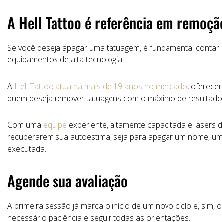
A
Hell
Tattoo
é
referência
em
remoç
Se
você deseja
apagar
uma
tatuagem,
é
fundamental
contar
equipamentos
de
alta
tecnologia.
A
Hell
Tattoo
atua
há
mais
de
19
anos
no
mercado
,
oferece
quem
deseja
remover
tatuagens
com
o
máximo
de
resultad
Com
uma
equipe
experiente,
altamente
capacitada
e
lasers
recuperarem
sua
autoestima,
seja
para
apagar
um
nome,
u
executada.
Agende
sua
avaliação
A
primeira
sessão
já
marca
o
início
de
um
novo
ciclo
e,
sim,
o
necessário paciência e seguir todas as orientações.