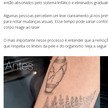
então
absorvidos
pelo
sistema
linfático
e
eliminados
gradua
Algumas
pessoas
percebem
um
leve
clareamento
já
nos
pri
para
notar
mudanças
visuais.
Esse
tempo
pode
variar
confo
corpo
reage
ao
laser.
O
mais
importante
nesse
processo
é
entender
que
a
remoç
que
respeita
os
limites
da
pele
e
do
organismo. Veja a segui