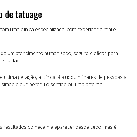
ão
de
tatuage
com
uma
clínica
especializada,
com
experiência
real
e
ndo
um
atendimento
humanizado,
seguro
e
eficaz
para
o
e
cuidado.
de
última
geração,
a clínica
já
ajudou
milhares
de
pessoas
a
m
símbolo
que
perdeu
o
sentido
ou
uma
arte
mal
s
resultados
começam
a
aparecer
desde
cedo, mas é