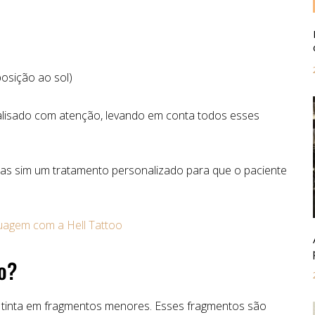
posição
ao
sol)
alisado
com
atenção,
levando
em
conta
todos
esses
as
sim
um
tratamento
personalizado
para
que
o
paciente
uagem com a Hell Tattoo
o?
e
tinta
em
fragmentos
menores.
Esses
fragmentos
são