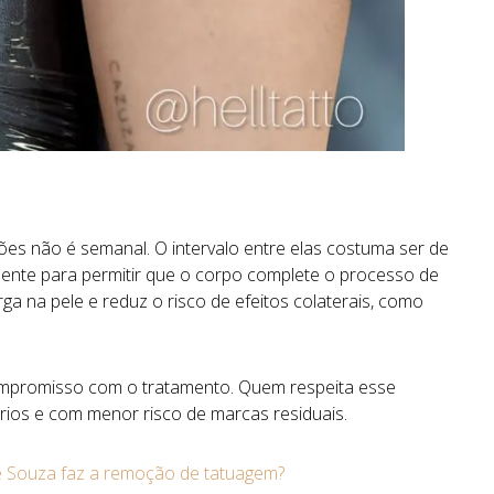
sões
não
é
semanal.
O
intervalo
entre
elas
costuma
ser
de
mente
para
permitir
que
o
corpo
complete
o
processo
de
rga
na
pele
e
reduz
o
risco
de
efeitos
colaterais, como
mpromisso
com
o
tratamento.
Quem
respeita
esse
órios
e
com
menor
risco
de
marcas
residuais.
e Souza faz a remoção de tatuagem?