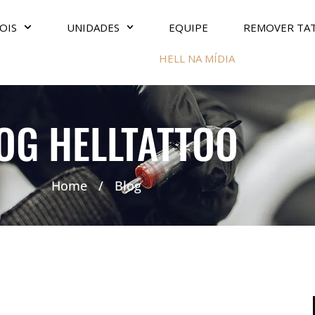
OIS
UNIDADES
EQUIPE
REMOVER TA
HELL NA MÍDIA
OG HELLTATTOO
Home
/
Blog