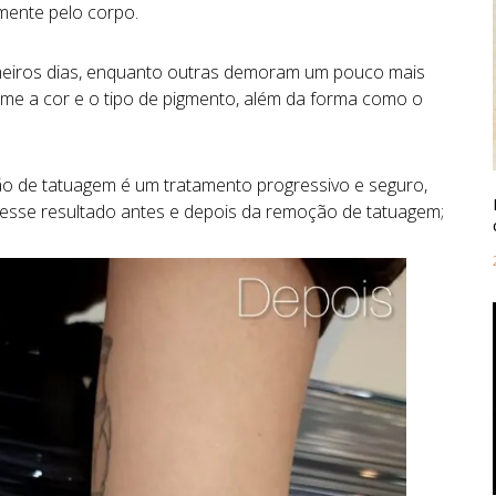
lmente
pelo
corpo.
meiros
dias,
enquanto
outras
demoram
um
pouco
mais
rme
a
cor
e
o
tipo
de
pigmento,
além
da
forma
como
o
ão
de
tatuagem
é
um
tratamento
progressivo
e
seguro
,
r esse resultado antes e depois da remoção de tatuagem;