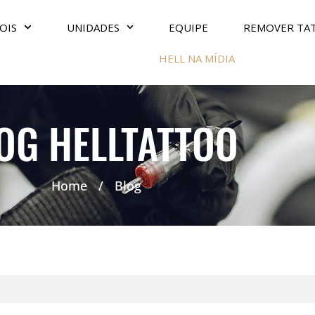
OIS
UNIDADES
EQUIPE
REMOVER TA
HELL NA MÍDIA
OG HELLTATTOO
Home
/
Blog