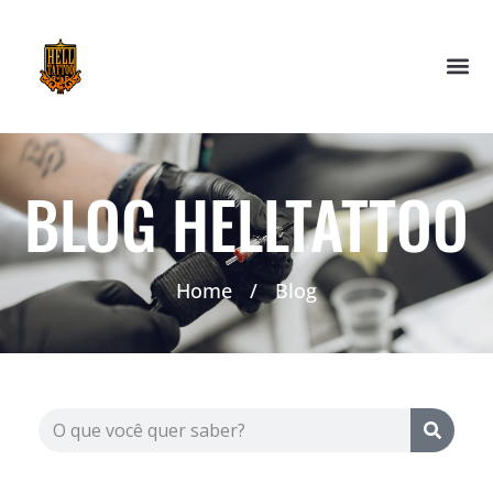
BLOG HELLTATTOO
Home
/
Blog