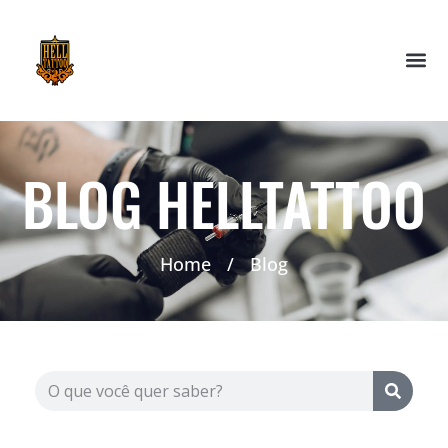
BLOG HELLTATTOO
Home
/
Blog