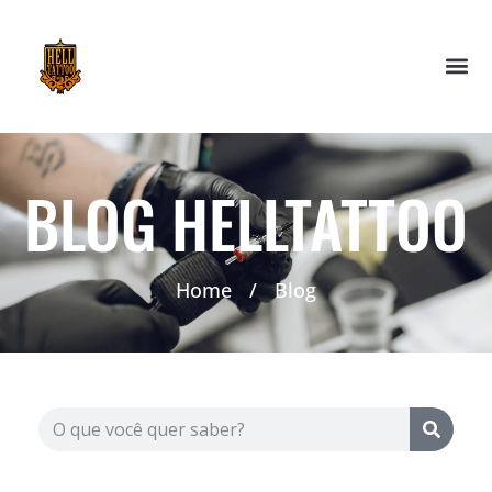
BLOG HELLTATTOO
Home
/
Blog