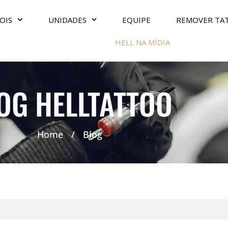
OIS
UNIDADES
EQUIPE
REMOVER TA
HELL NA MÍDIA
OG HELLTATTOO
Home
/
Blog