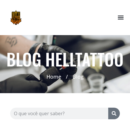
BLOG HELLTATTOO
Home
/
Blog