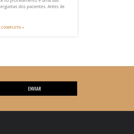
da no procedimento é uma das
 perguntas dos pacientes. Antes de
O COMPLETO »
ENVIAR