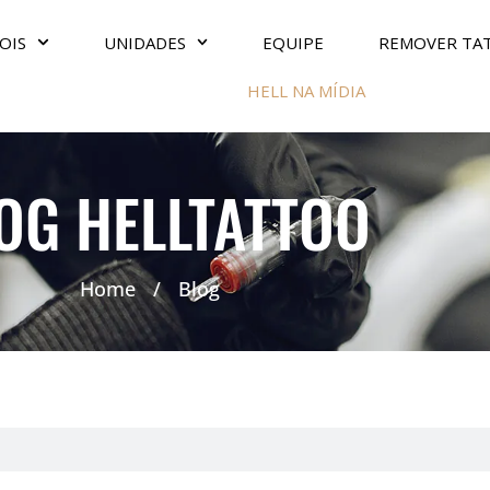
OIS
UNIDADES
EQUIPE
REMOVER TA
HELL NA MÍDIA
OG HELLTATTOO
Home
/
Blog