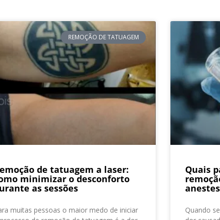
REMOÇÃO DE TATUAGEM
emoção de tatuagem a laser:
Quais p
omo minimizar o desconforto
remoçã
urante as sessões
anestes
ara muitas pessoas o maior medo de iniciar
Quando se