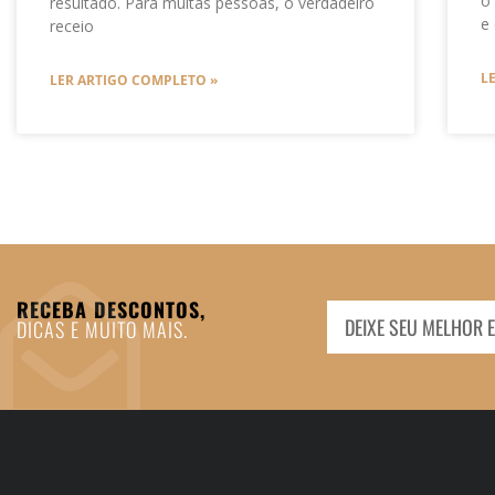
o
resultado. Para muitas pessoas, o verdadeiro
e
receio
L
LER ARTIGO COMPLETO »
RECEBA DESCONTOS,
DICAS E MUITO MAIS.