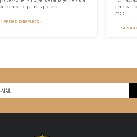
 processo de remoção de tatuagem é a dor
dor causa
 desconforto que elas podem
principais
mais
ER ARTIGO COMPLETO »
LER ARTIG